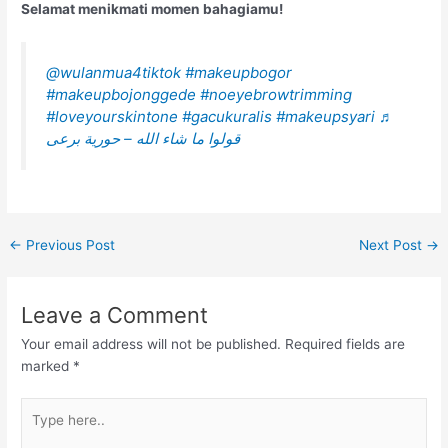
Selamat menikmati momen bahagiamu!
@wulanmua4tiktok
#makeupbogor
#makeupbojonggede
#noeyebrowtrimming
#loveyourskintone
#gacukuralis
#makeupsyari
♬
قولوا ما شاء الله – حورية برعى
←
Previous Post
Next Post
→
Leave a Comment
Your email address will not be published.
Required fields are
marked
*
Type
here..